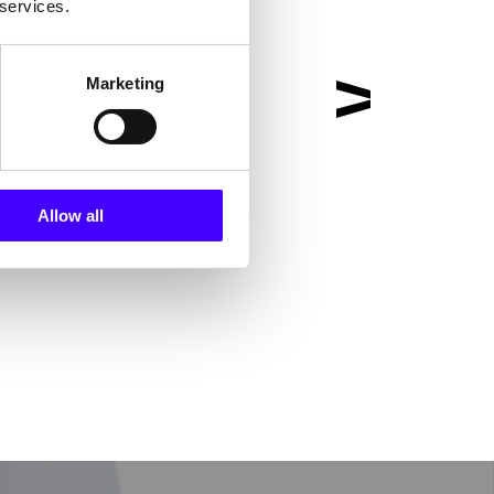
 services.
Marketing
siness opportunities
ped develop received
Allow all
nt.”