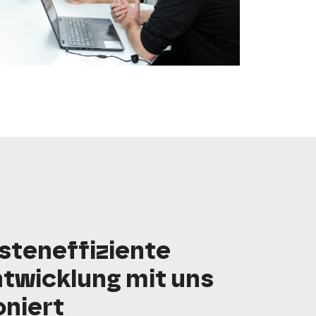
steneffiziente
wicklung mit uns
oniert