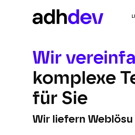
L
Wir vereinf
komplexe T
für Sie
Wir liefern Weblösu
Ihr Budget zu spre