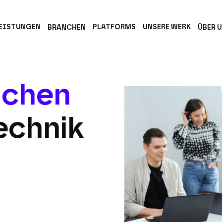
EISTUNGEN
PLATFORMS
UNSERE WERK
BRANCHEN
ÜBER 
achen
echnik
ngen,
ohne
ngen