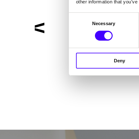
other information that you’ve
Consent
Necessary
Selection
„ADHDEV's work has 
for our client. The
Deny
pos