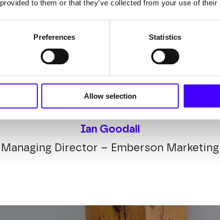
 provided to them or that they’ve collected from your use of their
Preferences
Statistics
been instrumental in generating more bu
 secure, well-performing portal they've hel
Allow selection
itive feedback from users and the end clie
Ian Goodall
Managing Director – Emberson Marketing