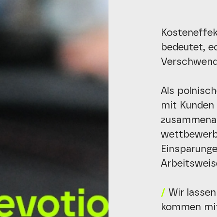
Kosteneffekt
bedeutet, e
Verschwendu
Als polnisc
mit Kunden 
zusammenarb
wettbewerbs
Einsparunge
Arbeitsweis
/
Wir lasse
kommen mith