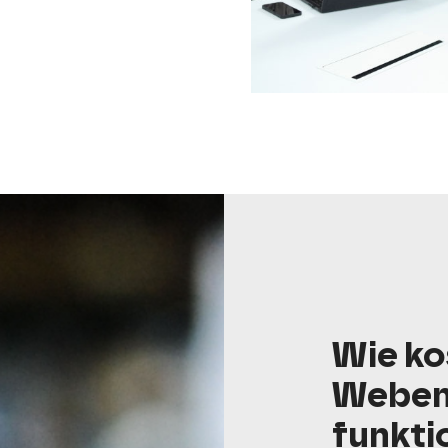
Wie ko
Webent
funkti